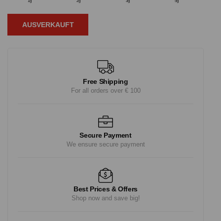
1g
2g
3g
5g
AUSVERKAUFT
Free Shipping
For all orders over € 100
Secure Payment
We ensure secure payment
Best Prices & Offers
Shop now and save big!