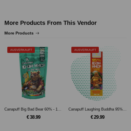
More Products From This Vendor
More Products
AUSVERKAUFT
AUSVERKAUFT
Canapuff Big Bad Bear 60% - 10-OH-HHCP Blüten(5g)
Canapuff Laughing Buddha 95% 10-OH-HHCP - Einweg - 1 ml
€ 38.99
€ 29.99