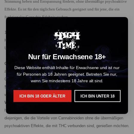
Stimmung heben und Entspannung fördern, ohne übermäßige psychoaktive
Effekte. Es ist für den täglichen Gebrauch geeignet und für jene, die ein
funktionales Cannabis-Erlebnis suchen.
10-OH-HHC weist einige Ähnlichkeiten mit THC auf, dem
Hauptpsychoaktiven Wirkstoff in Cannabis. Es gibt jedoch signifikante
Unterschiede:
Nur für Erwachsene 18+
Chemische Struktur:
Sowohl 10-OH-HHC als auch THC haben eine
Diese Website enthält Inhalte für Erwachsene und ist nur
ähnliche Grundstruktur, aber die Zugabe einer Hydroxylgruppe zu 10-
für Personen ab 18 Jahren geeignet. Betreten Sie nur,
OH-HHC verändert seine Stabilität und Wirkung.
wenn Sie mindestens 18 Jahre alt sind.
Stabilität:
10-OH-HHC ist stabiler als THC, was bedeutet, dass es
weniger schnell abgebaut wird und seine Potenz über die Zeit beibehält.
ICH BIN 18 ODER ÄLTER
ICH BIN UNTER 18
Wirkungen
: Nutzer berichten oft, dass 10-OH-HHC ein sanfteres,
helleres High im Vergleich zu THC bietet. Das macht es geeignet für
diejenigen, die die Vorteile von Cannabinoiden ohne die übermäßigen
psychoaktiven Effekte, die mit THC verbunden sind, genießen möchten.