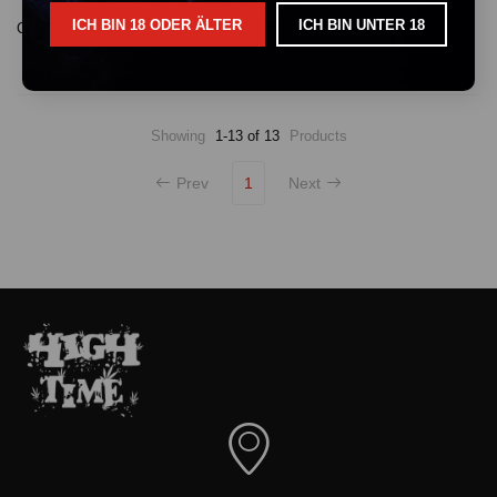
ICH BIN 18 ODER ÄLTER
ICH BIN UNTER 18
Canapuff Weißer Trüffel 60% - 10-OH-THC Blüten (1g)
€ 12.99
Showing
1-13 of 13
Products
Prev
1
Next