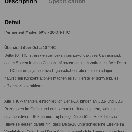
Description
Specification
Detail
Permanent Marker 60% - 10-OH-THC
Übersicht über Delta-10 THC
Delta-10 THC ist ein weniger bekanntes psychoaktives Cannabinoid,
das in Spuren in alten Cannabispflanzen natürlich vorkommt. Wie Delta-
9 THC hat es psychoaktive Eigenschaften, aber seine niedrigen
natürlichen Konzentrationen machen es für Hersteller schwierig, es
effizient zu extrahieren.
Alle THC-Varianten, einschließlich Delta-10, binden an CB1- und CB2-
Rezeptoren im Gehirn und dem zentralen Nervensystem, was zu
psychoaktiven Effekten und Euphoriegefühlen führt. Anekdotische
Hinweise deuten darauf hin, dass Delta-10 unterschiedliche Effekte im
Vergleich zu Delta-8 und Delta-9 bietet, wobei viele Benutzer es milder