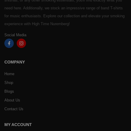
shishas, or any other smoking essentials, you'll find exactly what you
need here. Additionally, we stock an impressive range of band T-shirts
for music enthusiasts. Explore our collection and elevate your smoking
experience with High Time Nuremberg!
Social Media
COMPANY
Home
Shop
Blogs
About Us
Contact Us
MY ACCOUNT