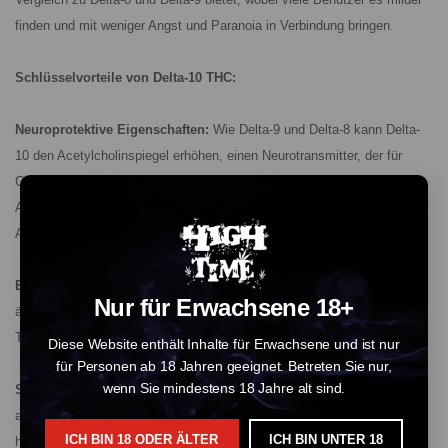
finden und mit weniger Angst und Paranoia in Verbindung bringen.
Schlüsselvorteile von Delta-10 THC:
Neuroprotektive Eigenschaften:
Wie Delta-9 und Delta-8 kann Delta-
10 den Acetylcholinspiegel erhöhen, einen Neurotransmitter, der für
Gedächtnis, Lernen und Muskelbewegung entscheidend ist. Niedrige
Acetylcholinspiegel sind mit kognitiver Abnahme und Störungen wie
Alzheimer verbunden.
Erhöhte Energielevels:
Benutzer berichten, dass Delta-10 ein Sativa-
Nur für Erwachsene 18+
ähnliches High bietet, das Aktivität, Fokus und Energie während des
Tages fördert.
Diese Website enthält Inhalte für Erwachsene und ist nur
für Personen ab 18 Jahren geeignet. Betreten Sie nur,
wenn Sie mindestens 18 Jahre alt sind.
Schmerz- und Entzündungslinderung:
Delta-10 hat zusammen mit
anderen Cannabinoiden entzündungshemmende Eigenschaften, die
ICH BIN 18 ODER ÄLTER
ICH BIN UNTER 18
helfen, Schmerzen ohne den mentalen Nebel zu lindern, der häufig mit