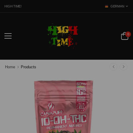
 HIGH TIME!
GERMAN
0
Home
Products