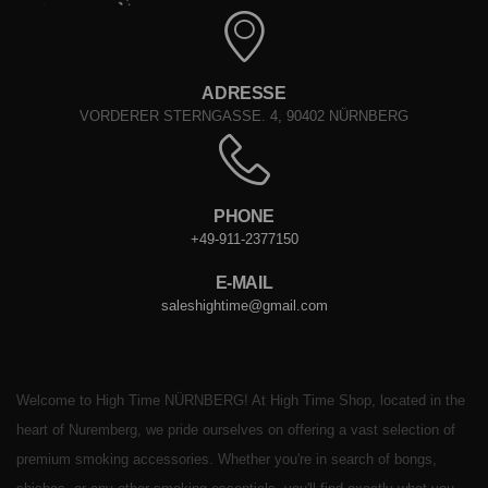
ADRESSE
VORDERER STERNGASSE. 4, 90402 NÜRNBERG
PHONE
+49-911-2377150
E-MAIL
saleshightime@gmail.com
Welcome to High Time NÜRNBERG! At High Time Shop, located in the
heart of Nuremberg, we pride ourselves on offering a vast selection of
premium smoking accessories. Whether you're in search of bongs,