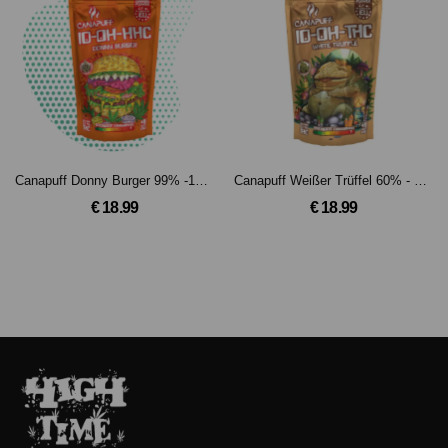
Canapuff Donny Burger 99% -10-OH-HHC Blüten (2g)
Canapuff Weißer Trüffel 60% - 10-OH-THC Blüten (2g)
€ 18.99
€ 18.99