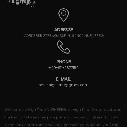
ADRESSE
VORDERER STERNGASSE. 4, 90402 NÜRNBERG
PHONE
+49-911-2377150
E-MAIL
saleshightime@gmail.com
Welcome to High Time NÜRNBERG! At High Time Shop, located in
the heart of Nuremberg, we pride ourselves on offering a vast
selection of premium smoking accessories. Whether you're in