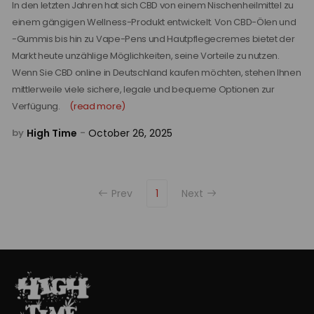
In den letzten Jahren hat sich CBD von einem Nischenheilmittel zu
einem gängigen Wellness-Produkt entwickelt. Von CBD-Ölen und
-Gummis bis hin zu Vape-Pens und Hautpflegecremes bietet der
Markt heute unzählige Möglichkeiten, seine Vorteile zu nutzen.
Wenn Sie CBD online in Deutschland kaufen möchten, stehen Ihnen
mittlerweile viele sichere, legale und bequeme Optionen zur
Verfügung.
(read more)
High Time
October 26, 2025
by
-
Prev
1
Next