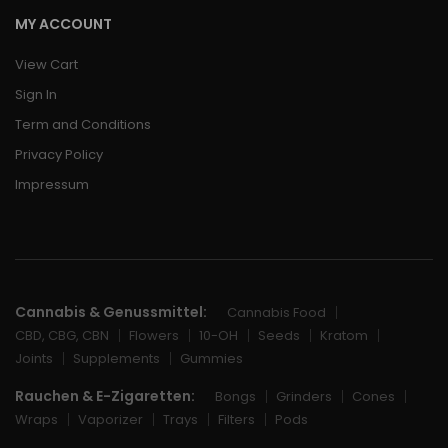
MY ACCOUNT
View Cart
Sign In
Term and Conditions
Privacy Policy
Impressum
Cannabis & Genussmittel:
Cannabis Food
CBD, CBG, CBN
Flowers
10-OH
Seeds
Kratom
Joints
Supplements
Gummies
Rauchen & E-Zigaretten:
Bongs
Grinders
Cones
Wraps
Vaporizer
Trays
Filters
Pods