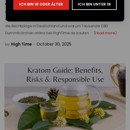
Art wurden, CBD einzunehmen
ICH BIN 18 ODER ÄLTER
ICH BIN UNTER 18
CBD Gummibärchen in Deutschland sind die einfachste und
diskreteste Art, CBD zu genießen. Erfahre mehr über die Vorteile,
die Rechtslage in Deutschland und warum Tausende CBD
Gummibärchen online bei HighTime.de kaufen.
(read more)
High Time
October 30, 2025
by
-