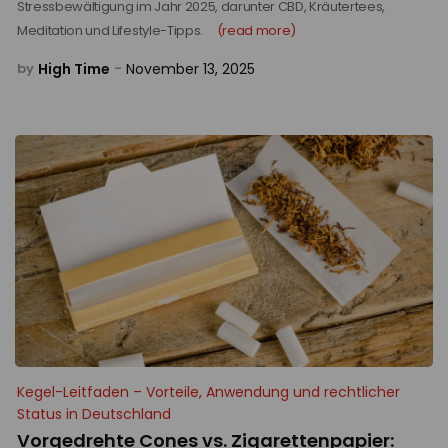
Stressbewältigung im Jahr 2025, darunter CBD, Kräutertees,
Meditation und Lifestyle-Tipps.
(read more)
High Time
November 13, 2025
by
-
Kegel-Leitfaden – Vorteile, Anwendung und rechtlicher
Status in Deutschland
Vorgedrehte Cones vs. Zigarettenpapier: