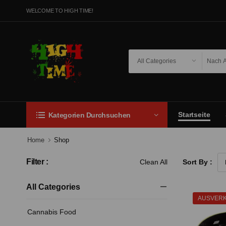
WELCOME TO HIGH TIME!
Startseite
Kategorien Durchsuchen
Home
Shop
Filter :
Clean All
Sort By :
All Categories
AUSVER
Cannabis Food