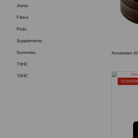
Joints
Filters
Pods
Supplements
Gummies
T9HC
T8HC
AUSVER