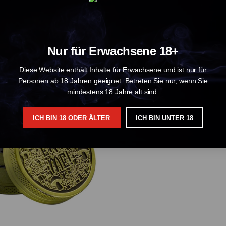
Nur für Erwachsene 18+
€ 14.99
Diese Website enthält Inhalte für Erwachsene und ist nur für
Personen ab 18 Jahren geeignet. Betreten Sie nur, wenn Sie
Amsterdam Grün 4-Teiliger Zink-Mühle 40 mm (Gold)
mindestens 18 Jahre alt sind.
KAUFT
AUSVERKAUFT
€ 14.99
ICH BIN 18 ODER ÄLTER
ICH BIN UNTER 18