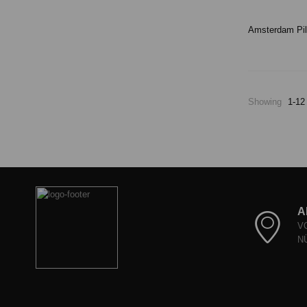
Showing
1-12
A
V
N