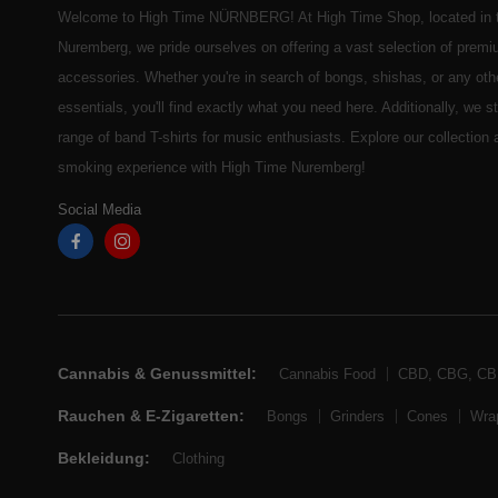
Welcome to High Time NÜRNBERG! At High Time Shop, located in t
Nuremberg, we pride ourselves on offering a vast selection of prem
accessories. Whether you're in search of bongs, shishas, or any ot
essentials, you'll find exactly what you need here. Additionally, we 
range of band T-shirts for music enthusiasts. Explore our collection
smoking experience with High Time Nuremberg!
Social Media
Cannabis & Genussmittel:
Cannabis Food
CBD, CBG, C
Rauchen & E-Zigaretten:
Bongs
Grinders
Cones
Wra
Bekleidung:
Clothing