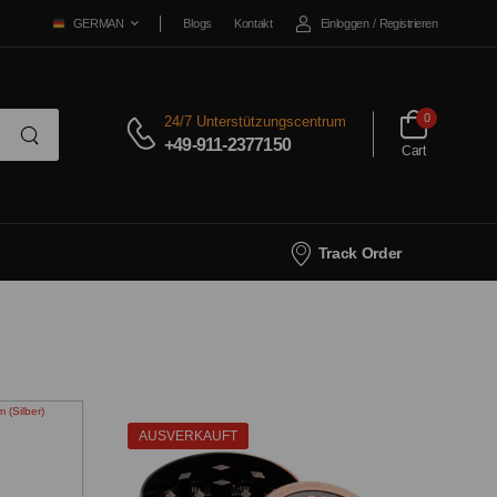
Blogs
Kontakt
Einloggen
/
Registrieren
GERMAN
0
24/7 Unterstützungscentrum
+49-911-2377150
Cart
Track Order
AUSVERKAUFT