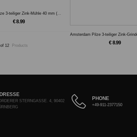
Amsterdam Pilze 3-teiliger Zink-Mühle 40 mm (Gold)
€ 8.99
€ 8.99
 of 12
Products
DRESSE
PHONE
ORDERER STERNGASSE. 4, 90402
+49-911-2377150
ÜRNBERG