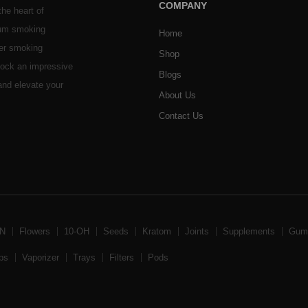
COMPANY
he heart of
ium smoking
Home
her smoking
Shop
stock an impressive
Blogs
 and elevate your
About Us
Contact Us
BN
Flowers
10-OH
Seeds
Kratom
Joints
Supplements
Gum
ps
Vaporizer
Trays
Filters
Pods