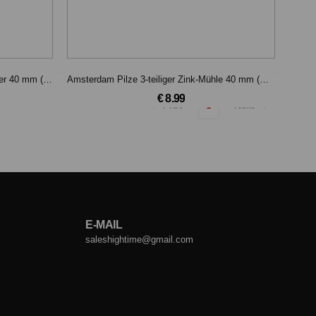
Amsterdam Pilze 3-teiliger Zink-Grinder 40 mm (Silber)
Amsterdam Pilze 3-teiliger Zink-Mühle 40 mm (Bronze)
€ 8.99
Prev
1
Next
E-MAIL
saleshightime@gmail.com