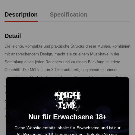
Description
Specification
Detail
Die leichte, kompakte und praktische Struktur dieser Mühlen, kombiniert
mit ansprechendem Design, macht sie zu einem Must-have in der
Sammlung eines jeden Rauchers und zu einem Blickfang in jedem
Geschäft. Die Mühle ist in 3 Teile unterteilt, beginnend mit einem
magnetischen Deckel, der eine diamantförmige Zahnkammer enthält,
die speziell dafür entworfen wurde, eine gleichmäßige und konsistente
Mahlung zu erzielen. Die zweite Kammer wird durch ein Metallsieb
getrennt, das die Kristalle in die zweite Kammer filtert. Ein Schaber ist
ebenfalls enthalten, um die gesammelten Reste herauszuschaben. Die
Nur für Erwachsene 18+
Mühle hat einen Durchmesser von 40 mm.
Diese Website enthält Inhalte für Erwachsene und ist nur
für Personen ab 18 Jahren geeignet. Betreten Sie nur,