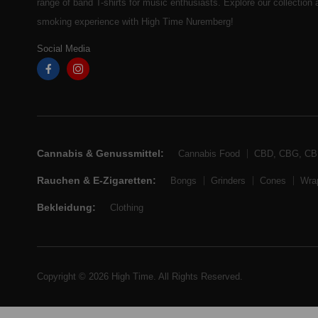
range of band T-shirts for music enthusiasts. Explore our collection
smoking experience with High Time Nuremberg!
Social Media
Cannabis & Genussmittel:
Cannabis Food
CBD, CBG, C
Rauchen & E-Zigaretten:
Bongs
Grinders
Cones
Wra
Bekleidung:
Clothing
Copyright © 2026 High Time. All Rights Reserved.