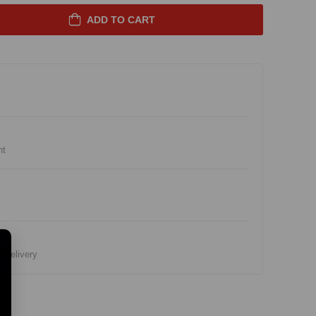
ADD TO CART
nt
e Delivery