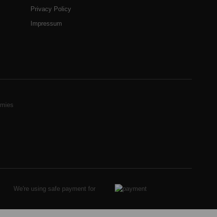
Privacy Policy
Impressum
mies
We're using safe payment for