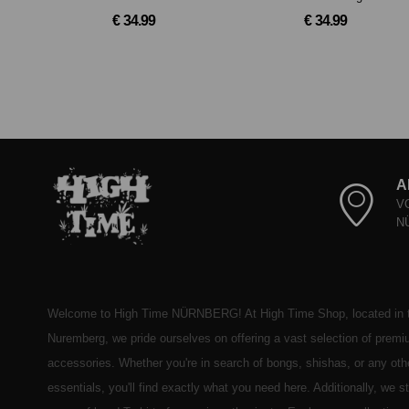
€ 34.99
€ 34.99
A
V
N
Welcome to High Time NÜRNBERG! At High Time Shop, located in t
Nuremberg, we pride ourselves on offering a vast selection of prem
accessories. Whether you're in search of bongs, shishas, or any ot
essentials, you'll find exactly what you need here. Additionally, we 