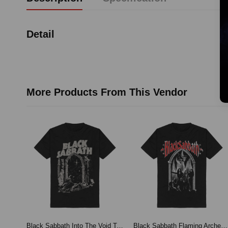
Detail
More Products From This Vendor
Black Sabbath Into The Void T-Shirt Blackp-M
Black Sabbath Flaming Arches T-Shirt Black-M