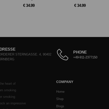
€ 34.99
€ 34.99
DRESSE
PHONE
ORDERER STERNGASSE. 4, 90402
+49-911-2377150
ÜRNBERG
COMPANY
he heart of
ium smoking
Home
her smoking
Shop
stock an impressive
Blogs