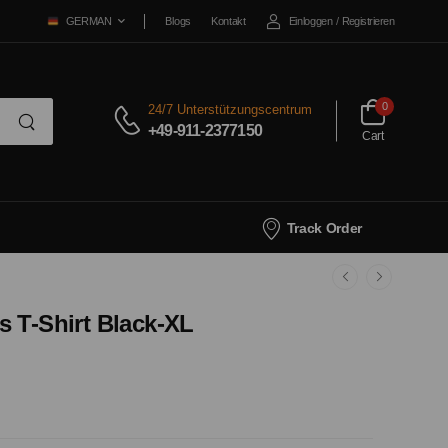
Blogs
Kontakt
Einloggen
/
Registrieren
GERMAN
0
24/7 Unterstützungscentrum
+49-911-2377150
Cart
Track Order
 T-Shirt Black-XL