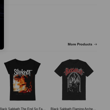
More Products
Black Sabbath The End So Far Cover Girlie Shirts Black-L
Black Sabbath Flaming Arches T-Shirt Black-L