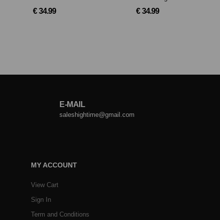
€ 34.99
€ 34.99
E-MAIL
saleshightime@gmail.com
MY ACCOUNT
View Cart
Sign In
Term and Conditions