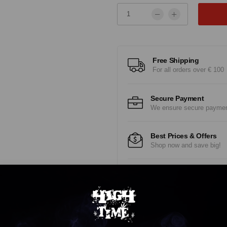
Free Shipping
For all orders over € 100
Secure Payment
We ensure secure payme
Best Prices & Offers
Shop now and save big!
Fast Delivery
Experience Fast, Reliabl