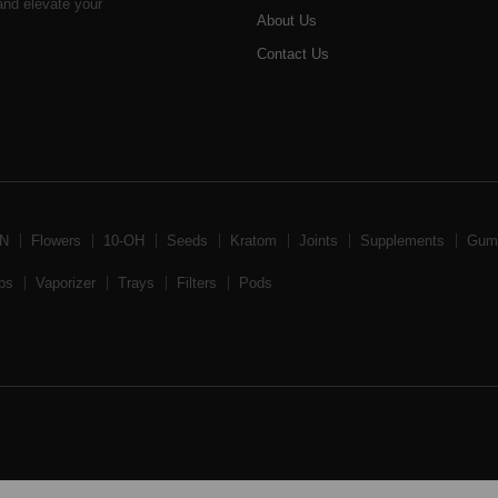
 and elevate your
About Us
Contact Us
BN
Flowers
10-OH
Seeds
Kratom
Joints
Supplements
Gum
ps
Vaporizer
Trays
Filters
Pods