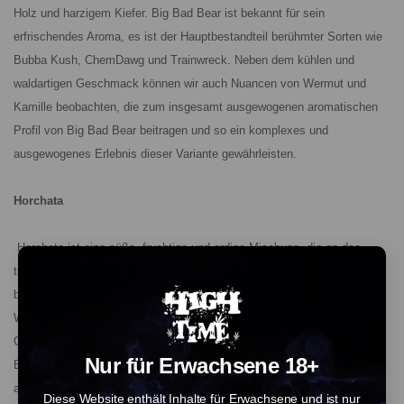
Holz und harzigem Kiefer. Big Bad Bear ist bekannt für sein
erfrischendes Aroma, es ist der Hauptbestandteil berühmter Sorten wie
Bubba Kush, ChemDawg und Trainwreck. Neben dem kühlen und
waldartigen Geschmack können wir auch Nuancen von Wermut und
Kamille beobachten, die zum insgesamt ausgewogenen aromatischen
Profil von Big Bad Bear beitragen und so ein komplexes und
ausgewogenes Erlebnis dieser Variante gewährleisten.
Horchata
Horchata ist eine süße, fruchtige und erdige Mischung, die an das
traditionelle Getränk Horchata erinnert. Dieses cremige Dessertprofil
bietet auch einen feinen Schleier von Terpinolen. Das Aroma von süßer
Wassermelone vermischt sich in dieser Kombination aus Jet Fuel
Gelato und Mochi Gelato mit einem Hauch von Zimt-Süßcreme und
Nur für Erwachsene 18+
Banane. Neben dem süßen und cremigen Geschmack bietet Horchata
auch ein komplexes Geschmacksprofil mit fruchtigen und würzigen
Diese Website enthält Inhalte für Erwachsene und ist nur