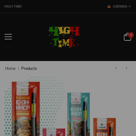
HIGH TIME!
GERMAN
0
Home
Products