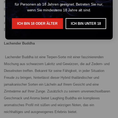
Noten, das bei jedem Zug ein reichhaltiges und ausgewogenes Erlebnis
für Personen ab 18 Jahren geeignet. Betreten Sie nur,
bietet. Eine Dosis lebendiges Horchata-Harz wird aus handselektiertem,
wenn Sie mindestens 18 Jahre alt sind.
erstklassigem Hanf extrahiert, der im Moment des maximalen
aromatischen Ausdrucks geerntet wurde. Leichte Abweichungen von
ICH BIN 18 ODER ÄLTER
ICH BIN UNTER 18
Ernte zu Ernte sind typisch für ein Naturprodukt.
Lachender Buddha
Lachender Buddha ist eine Terpen-Sorte mit einer faszinierenden
Mischung aus schwarzem Lakritz und Gewürzen, die auf Zedern- und
Dieselnoten treffen. Bekannt für seine Fähigkeit, in jeder Situation
Freude zu bringen, hinterlässt dieser Hybrid thailändischer und
jamaikanischer Sorten ein Lächeln auf Ihrem Gesicht und eine
Zimtwärme auf Ihrer Zunge. Zusätzlich zu seinem unverwechselbaren
Geschmack und Aroma bietet Laughing Buddha ein komplexes
aromatisches Profil mit süßen und würzigen Noten, das ein
reichhaltiges und ausgewogenes Erlebnis bietet.