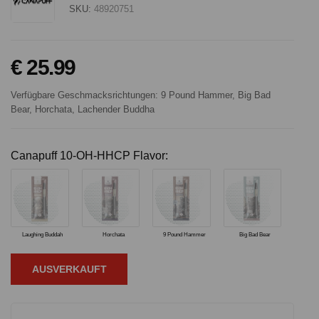
SKU:
48920751
€ 25.99
Verfügbare Geschmacksrichtungen: 9 Pound Hammer, Big Bad
Bear, Horchata, Lachender Buddha
Canapuff 10-OH-HHCP Flavor:
Laughing Buddah
Horchata
9 Pound Hammer
Big Bad Bear
AUSVERKAUFT