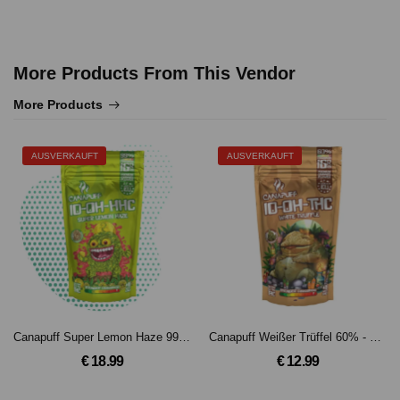
More Products From This Vendor
More Products
AUSVERKAUFT
AUSVERKAUFT
Canapuff Super Lemon Haze 99% -10-OH-HCC Blüten(2g)
Canapuff Weißer Trüffel 60% - 10-OH-THC Blüten
€ 18.99
€ 12.99