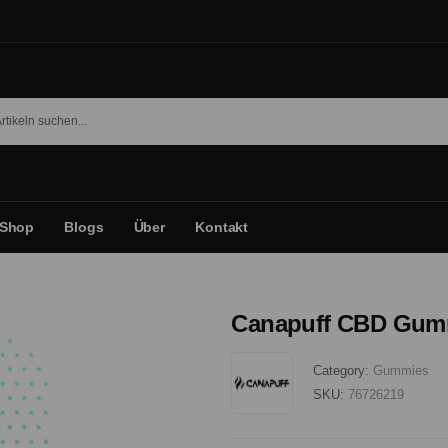
Shop
Blogs
Über
Kontakt
Canapuff CBD Gumm
Category:
Gummies
SKU:
76726219