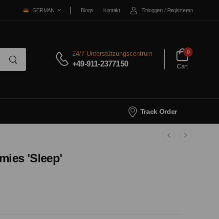
Blogs
Kontakt
Einloggen
/
Registrieren
GERMAN
0
24/7 Unterstützungscentrum
+49-911-2377150
Cart
Track Order
ies 'Sleep'