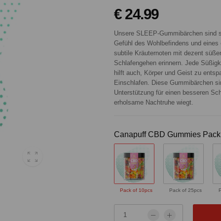
€ 24.99
Unsere SLEEP-Gummibärchen sind sor
Gefühl des Wohlbefindens und eines 
subtile Kräuternoten mit dezent süß
Schlafengehen erinnern. Jede Süßigke
hilft auch, Körper und Geist zu ents
Einschlafen. Diese Gummibärchen sind 
Unterstützung für einen besseren Sc
erholsame Nachtruhe wiegt.
Canapuff CBD Gummies Pack 
Pack of 10pcs
Pack of 25pcs