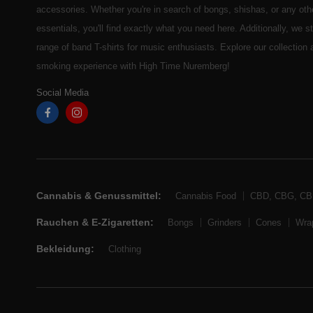
accessories. Whether you're in search of bongs, shishas, or any ot
essentials, you'll find exactly what you need here. Additionally, we 
range of band T-shirts for music enthusiasts. Explore our collection
smoking experience with High Time Nuremberg!
Social Media
Cannabis & Genussmittel:
Cannabis Food
CBD, CBG, C
Rauchen & E-Zigaretten:
Bongs
Grinders
Cones
Wra
Bekleidung:
Clothing