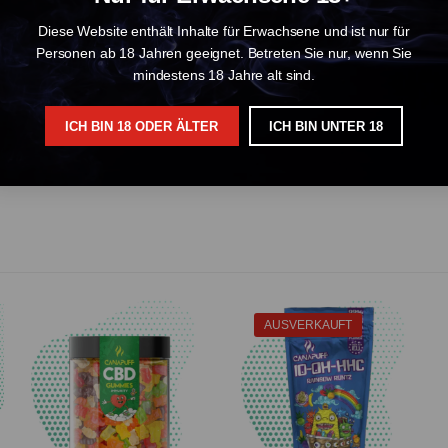
Diese Website enthält Inhalte für Erwachsene und ist nur für
Personen ab 18 Jahren geeignet. Betreten Sie nur, wenn Sie
alten, eine natürliche Verbindung, die aus der Hanfpflanze gewonnen wird
mindestens 18 Jahre alt sind.
rung von Entspannung, Stressabbau und die Unterstützung eines erholsamen S
g sehr bequem und kontrolliert. Wir bieten Gummibärchen in verschiedenen
ICH BIN 18 ODER ÄLTER
ICH BIN UNTER 18
dheit und Ihr Wohlbefinden zu unterstützen.
AUSVERKAUFT