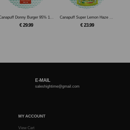
Canapuff Donny Burger 95% 10-OH-HHC - Einweg - 1 ml
Canapuff Super Lemon Haze 99% -10-OH-HCC Blüten(3g)
€ 29.99
€ 23.99
E-MAIL
saleshightime@gmail.com
MY ACCOUNT
View Cart