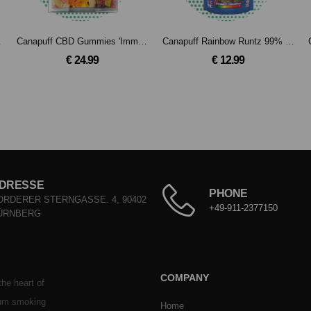
- 1 ml
Canapuff CBD Gummies 'Immunity'
Canapuff Rainbow Runtz 99% - 10-OH-HHC Blüten (1g)
€ 24.99
€ 12.99
DRESSE
PHONE
ORDERER STERNGASSE. 4, 90402
+49-911-2377150
ÜRNBERG
COMPANY
he heart of
ium smoking
Home