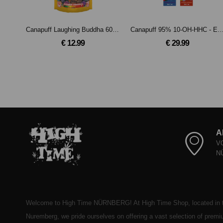
Canapuff Laughing Buddha 60% - 10-OH-HHCP Blüten (1g)
Canapuff 95% 10-OH-HHC - Einweg 
€ 12.99
€ 29.99
A
V
N
Welcome to High Time NÜRNBERG! At High Time Shop, located in t
Nuremberg, we pride ourselves on offering a vast selection of prem