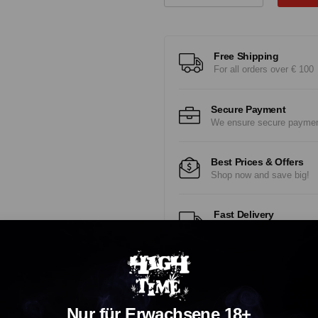
Free Shipping
For all orders over € 100
Secure Payment
We ensure secure payme
Best Prices & Offers
Shop now and save big!
Fast Delivery
Experience Fast, Reliabl
Nur für Erwachsene 18+