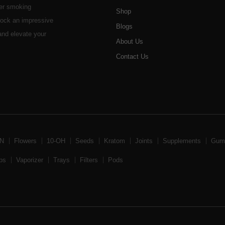
her smoking
Shop
stock an impressive
Blogs
 and elevate your
About Us
Contact Us
BN
Flowers
10-OH
Seeds
Kratom
Joints
Supplements
Gum
ps
Vaporizer
Trays
Filters
Pods