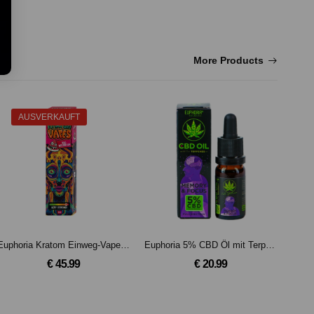
More Products
AUSVERKAUFT
Euphoria Kratom Einweg-Vape Pen Bali Wassermelone 2 ml
Euphoria 5% CBD Öl mit Terpenen: Memory & Focus
€ 45.99
€ 20.99