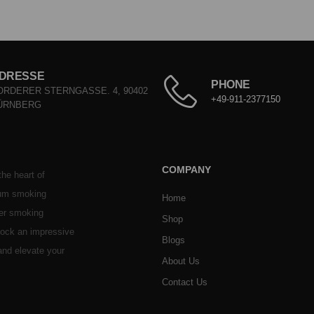
DRESSE
PHONE
ORDERER STERNGASSE. 4, 90402
+49-911-2377150
ÜRNBERG
COMPANY
he heart of
ium smoking
Home
her smoking
Shop
stock an impressive
Blogs
 and elevate your
About Us
Contact Us