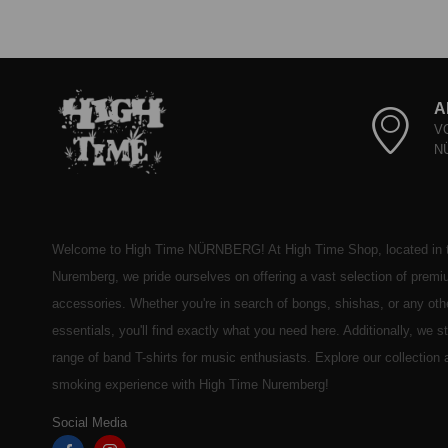
A
V
N
Welcome to High Time NÜRNBERG! At High Time Shop, located in t
Nuremberg, we pride ourselves on offering a vast selection of prem
accessories. Whether you're in search of bongs, shishas, or any ot
essentials, you'll find exactly what you need here. Additionally, we 
range of band T-shirts for music enthusiasts. Explore our collection
smoking experience with High Time Nuremberg!
Social Media