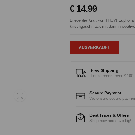
€ 14.99
Erlebe die Kraft von THCV! Euphori
Kirschgeschmack mit dem innovative
AUSVERKAUFT
Free Shipping
For all orders over € 100
Secure Payment
We ensure secure payme
Best Prices & Offers
Shop now and save big!