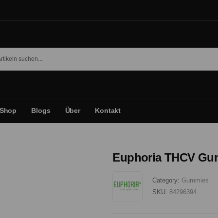
Shop
Blogs
Über
Kontakt
Euphoria THCV Gum
Category:
Gummies
SKU:
84296394