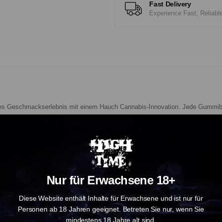
Fast Delivery
Experience Fast, Reliabl
iges Geschmackserlebnis mit einem Hauch Cannabis-Innovation. Jede Gummib
chmack.
r seine klaren, fokussierenden Eigenschaften –
ohne psychoaktive Wirku
Nur für Erwachsene 18+
Diese Website enthält Inhalte für Erwachsene und ist nur für
Personen ab 18 Jahren geeignet. Betreten Sie nur, wenn Sie
mindestens 18 Jahre alt sind.