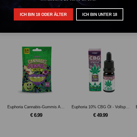
ICH BIN 18 ODER ÄLTER
ICH BIN UNTER 18
Euphoria Cannabis-Gummis Apple OG
Euphoria 10% CBG Öl - Vollspektrum
€ 6.99
€ 49.99