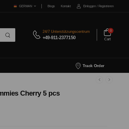
Blogs
Kontakt
Einloggen
/
Registrieren
GERMAN
0
24/7 Unterstützungscentrum
+49-911-2377150
Cart
Track Order
mies Cherry 5 pcs