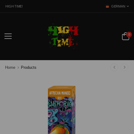
 HIGH TIME!
GERMAN
0
Home
Products