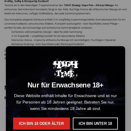
Kräftig, Saftig & Einzigartig Exotisch!
Tauche ein in den lebendigen Tropencharakter des
T9HC Einweg-Vape Pen – African Mango
. Als
exklusives Sammlerstück konzipiert, fängt er das tiefe, fruchtige Aroma der afrikanischen Mango ein und
bietet ein intensives, saftiges Dufterlebnis, das jede Sammlung bereichert.
Das kompakte, elegante Gehäuse enthält 2 ml sorgfältig zusammengestellter Aromakomposition für ein
unverwechselbares sensorisches Erlebnis. Komplett wartungsfrei – kein Nachfüllen, keine Pflege –
perfekt für alle, die hochwertige und ästhetische Sammlerobjekte schätzen.
Schlankes und kompaktes Design – ideal für jede Sammlung
2-ml-Kapazität – sorgfältig kuratiert für ein besonderes Erlebnis
Intensives Aroma – tropische afrikanische Mango mit reichhaltigem, fruchtigem Charakter
Mühelose Nutzung – kein Nachfüllen oder Wartung erforderlich
Genieße den tropischen Duft jederzeit und überall.
Nur zu Sammelzwecken.
THC-frei.
Nur für Erwachsene 18+
More Products From This Vendor
Diese Website enthält Inhalte für Erwachsene und ist nur
More Products
für Personen ab 18 Jahren geeignet. Betreten Sie nur,
wenn Sie mindestens 18 Jahre alt sind.
AUSVERKAUFT
ICH BIN 18 ODER ÄLTER
ICH BIN UNTER 18