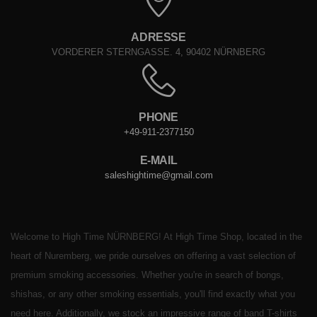
ADRESSE
VORDERER STERNGASSE. 4, 90402 NÜRNBERG
PHONE
+49-911-2377150
E-MAIL
saleshightime@gmail.com
Welcome to High Time NÜRNBERG! At High Time Shop, located in the
heart of Nuremberg, we pride ourselves on offering a vast selection of
premium smoking accessories. Whether you're in search of bongs,
shishas, or any other smoking essentials, you'll find exactly what you
need here. Additionally, we stock an impressive range of band T-shirts