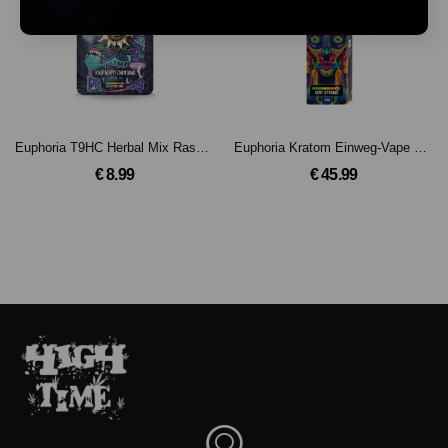
Euphoria T9HC Herbal Mix Raspberry Chemdawg (1 g)
Euphoria Kratom Einweg-Vape Pen Kali Grape 2 ml
€ 8.99
€ 45.99