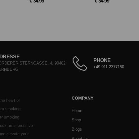
€ 34.99
€ 34.99
DRESSE
PHONE
ORDERER STERNGASSE. 4, 90402
+49-911-2377150
ÜRNBERG
COMPANY
he heart of
ium smoking
Home
her smoking
Shop
stock an impressive
Blogs
 and elevate your
About Us