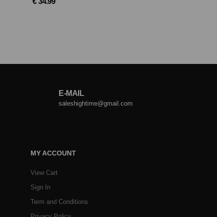
€ 34.99
E-MAIL
saleshightime@gmail.com
MY ACCOUNT
View Cart
Sign In
Term and Conditions
Privacy Policy