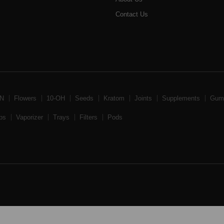
Contact Us
BN
Flowers
10-OH
Seeds
Kratom
Joints
Supplements
Gum
ps
Vaporizer
Trays
Filters
Pods