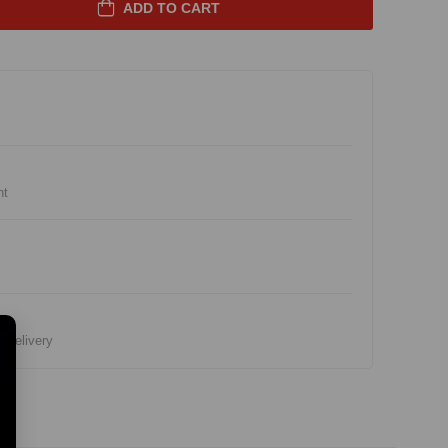
ADD TO CART
nt
e Delivery