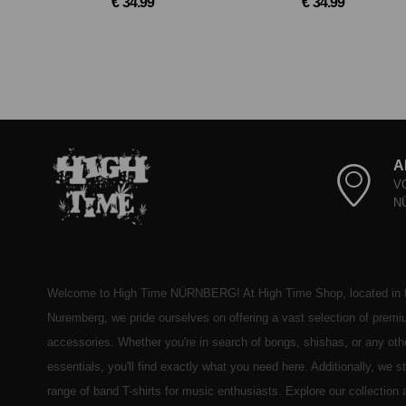
€ 34.99
€ 34.99
A
V
N
Welcome to High Time NÜRNBERG! At High Time Shop, located in t
Nuremberg, we pride ourselves on offering a vast selection of prem
accessories. Whether you're in search of bongs, shishas, or any ot
essentials, you'll find exactly what you need here. Additionally, we 
range of band T-shirts for music enthusiasts. Explore our collection