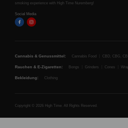
smoking experience with High Time Nuremberg!
Social Media
Cannabis & Genussmittel:
Cannabis Food
CBD, CBG, C
Rauchen & E-Zigaretten:
Bongs
Grinders
Cones
Wra
Bekleidung:
Clothing
Copyright © 2026 High Time. All Rights Reserved.