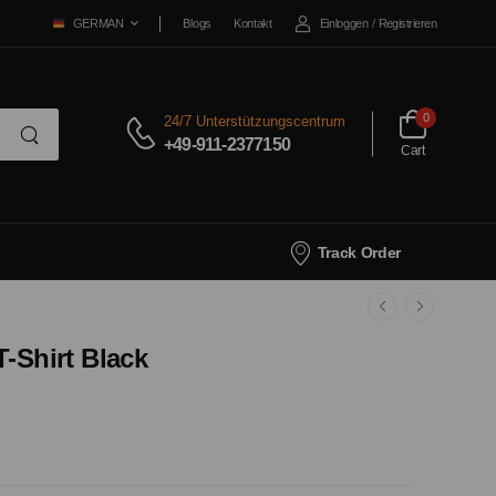
Blogs
Kontakt
Einloggen
/
Registrieren
GERMAN
0
24/7 Unterstützungscentrum
+49-911-2377150
Cart
Track Order
T-Shirt Black