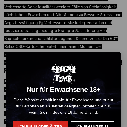
Verbesserte Schlafqualität (weniger Fälle von Schlaflosigkeit,
nächtlichem Erwachen und Albträumen) 💤 Bessere Stress- und
Angstbewältigung 🙌 Verbesserte Muskelregeneration und
reduzierte trainingsbedingte Krämpfe 💪 Linderung von
Kopfschmerzen und schlafbezogenen Schmerzen 💤 Die 60%
Relax CBD-Kartusche bietet Ihnen einen Moment der
Entspannung, wann immer Sie ihn benötigen. Stecken Sie sie
einfach in Ihren Vape Pen und atmen Sie ein, um die Wirkung zu
genießen.
Für wen ist die CBD Relax 60% Kartusche geeignet?
Diese
Nur für Erwachsene 18+
Kartusche ist für Verbraucher konzipiert, die bereits einen Vape
Pen haben und eine Kartusche suchen, die sich auf
Diese Website enthält Inhalte für Erwachsene und ist nur
Entspannung und Ruhe konzentriert. 🙌 Mit einer potenten
für Personen ab 18 Jahren geeignet. Betreten Sie nur,
wenn Sie mindestens 18 Jahre alt sind.
60%igen CBD-Konzentration in dieser 1-ml-Kartusche bietet sie
nach dem Einatmen ein schnelles Wohlgefühl. 🌿 Wir empfehlen
ICH BIN 18 ODER ÄLTER
ICH BIN UNTER 18