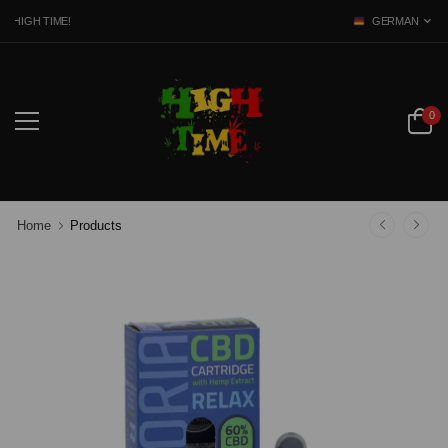
HIGH TIME!
GERMAN
0
Home
Products