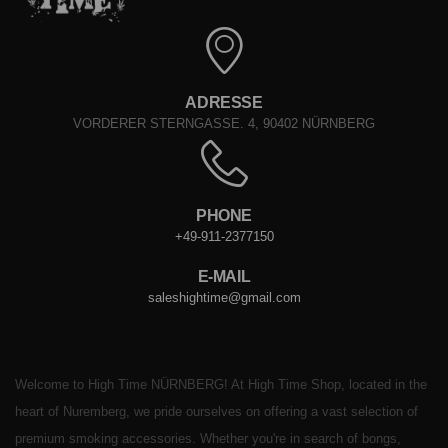
ADRESSE
VORDERER STERNGASSE. 4, 90402 NÜRNBERG
PHONE
+49-911-2377150
E-MAIL
saleshightime@gmail.com
Welcome to High Time NÜRNBERG! At High Time Shop, located in the
heart of Nuremberg, we pride ourselves on offering a vast selection of
premium smoking accessories. Whether you're in search of bongs,