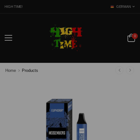
 HIGH TIME!
GERMAN
0
Home
Products