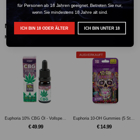
für Personen ab 18 Jahren geeignet. Betreten Sie nur,
wenn Sie mindestens 18 Jahre alt sind.
More Products From This Vendor
ICH BIN 18 ODER ÄLTER
ICH BIN UNTER 18
More Products
AUSVERKAUFT
Euphoria 10% CBG Öl - Vollspektrum
Euphoria 10-OH Gummies (5 Stk. x 2,5 mg)
€ 49.99
€ 14.99