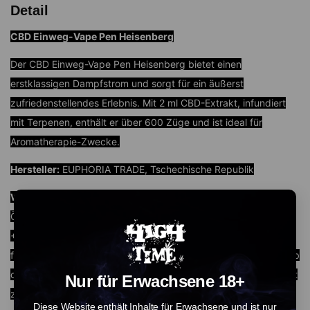
Detail
CBD Einweg-Vape Pen Heisenberg
Der CBD Einweg-Vape Pen Heisenberg bietet einen
erstklassigen Dampfstrom und sorgt für ein äußerst
zufriedenstellendes Erlebnis. Mit 2 ml CBD-Extrakt, infundiert
mit Terpenen, enthält er über 600 Züge und ist ideal für
Aromatherapie-Zwecke.
Hersteller:
EUPHORIA TRADE, Tschechische Republik
Wichtige Informationen:
Innerhalb von 12 Monaten nach dem
Öffnen verwenden. Bei einer Temperatur zwischen +10 und
+20 Grad Celsius lagern. Von direkter Sonneneinstrahlung
fernhalten und an einem trockenen Ort aufbewahren. Außerhalb
der Reichweite von Kindern und Haustieren aufbewahren. Nicht
Nur für Erwachsene 18+
zur direkten Einnahme geeignet.
Diese Website enthält Inhalte für Erwachsene und ist nur