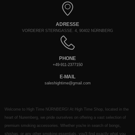
ADRESSE
VORDERER STERNGASSE. 4, 90402 NÜRNBERG
PHONE
+49-911-2377150
E-MAIL
saleshightime@gmail.com
Welcome to High Time NÜRNBERG! At High Time Shop, located in the
heart of Nuremberg, we pride ourselves on offering a vast selection of
premium smoking accessories. Whether you're in search of bongs,
shishas, or any other smoking essentials, you'll find exactly what you