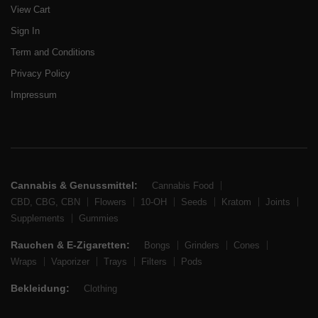
View Cart
Sign In
Term and Conditions
Privacy Policy
Impressum
Cannabis & Genussmittel:
Cannabis Food
CBD, CBG, CBN
Flowers
10-OH
Seeds
Kratom
Joints
Supplements
Gummies
Rauchen & E-Zigaretten:
Bongs
Grinders
Cones
Wraps
Vaporizer
Trays
Filters
Pods
Bekleidung:
Clothing