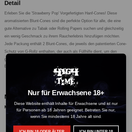
Detail
Erleben Sie die 'Strawberry Pop' Vorgefertigten Hanf-Cones! Diese
aromatisierten Blunt-Cones sind die perfekte Option für alle, die eine
gute Alternative zu Tabak oder Rolling Papers suchen und gleichzeitig
ein wenig Geschmack zu ihrem Raucherlebnis hinzufügen möchten.
Jede Packung enthält 2 Blunt-Cones, die jeweils den patentierten Cone-
Schutz von G-Rollz enthalten, der auch als Füllhilfe dient, um den
gesamten Prozess zu erleichtern.
Enthält: 2 x Vorgefertigte Blunt-Cones.
Nur für Erwachsene 18+
More Products From This Vendor
Diese Website enthält Inhalte für Erwachsene und ist nur
More Products
für Personen ab 18 Jahren geeignet. Betreten Sie nur,
wenn Sie mindestens 18 Jahre alt sind.
ICH BIN 18 ODER ÄLTER
ICH BIN UNTER 18