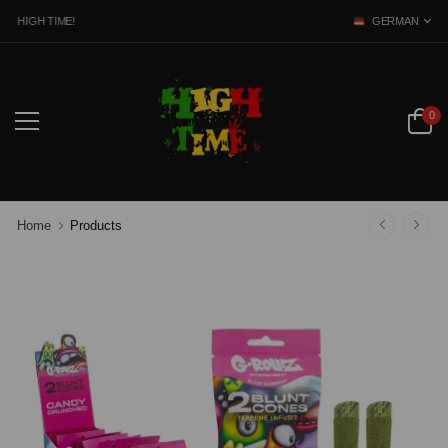
 HIGH TIME!
GERMAN
0
Home
Products