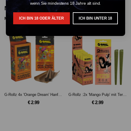
wenn Sie mindestens 18 Jahre alt sind.
More Products From This Vendor
More Products
ICH BIN 18 ODER ÄLTER
ICH BIN UNTER 18
G-Rollz 4x 'Orange Dream' Hanf Wraps
G-Rollz :2x 'Mango Pulp' mit Terpenen versetzte vorgerollte Hanf-Filterspitzen
€ 2.99
€ 2.99