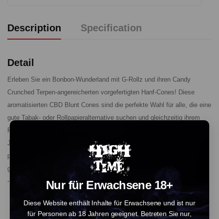
Description
Specification
Detail
Erleben Sie ein Bonbon-Wunderland mit G-Rollz und ihren Candy
Crunched Terpen-angereicherten vorgefertigten Hanf-Cones! Diese
aromatisierten CBD Blunt Cones sind die perfekte Wahl für alle, die eine
gute Tabak- oder Rollpapieralternative suchen und gleichzeitig ihrem
Raucherlebnis einen Hauch von Geschmack verleihen möchten.
Jede Packung enthält 2 Blunt Cones, von denen jeder den G-Rollz
patentierten Cone-Schutz enthält, der auch als Füllhilfe dient, um den
gesamten Prozess zum Kinderspiel zu machen.
· Enthält: 2 x vorgefertigte CBD Blunt Cones
Nur für Erwachsene 18+
Diese Website enthält Inhalte für Erwachsene und ist nur
für Personen ab 18 Jahren geeignet. Betreten Sie nur,