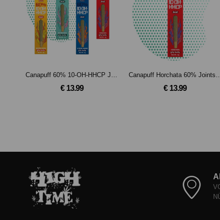
Canapuff 60% 10-OH-HHCP Joint 2g
Canapuff Horchata 60% Joints 
€ 13.99
€ 13.99
A
V
N