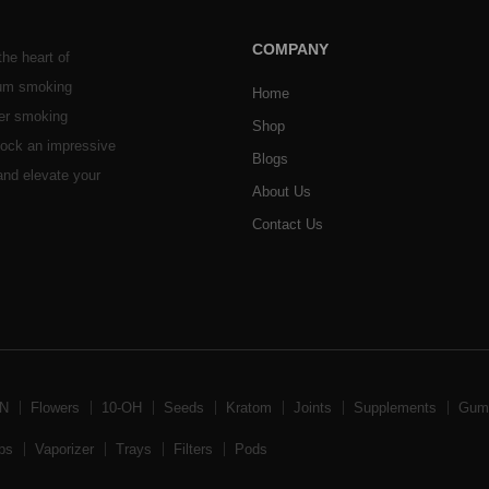
COMPANY
he heart of
ium smoking
Home
her smoking
Shop
stock an impressive
Blogs
 and elevate your
About Us
Contact Us
BN
Flowers
10-OH
Seeds
Kratom
Joints
Supplements
Gum
ps
Vaporizer
Trays
Filters
Pods