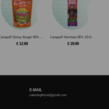
Canapuff Donny Burger 99% -10-OH-HHC Blüten (1g)
Canapuff Horchata 95% 10-OH-HHCP - Einweg - 1 ml
€ 12.99
€ 29.99
E-MAIL
saleshightime@gmail.com