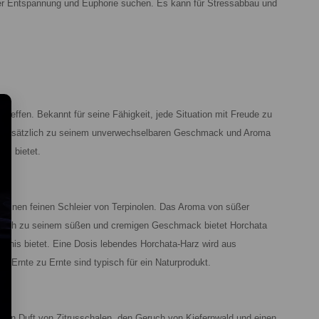
iver Entspannung und Euphorie suchen. Es kann für Stressabbau und
reffen. Bekannt für seine Fähigkeit, jede Situation mit Freude zu
nge. Zusätzlich zu seinem unverwechselbaren Geschmack und Aroma
is bietet.
uch einen feinen Schleier von Terpinolen. Das Aroma von süßer
zlich zu seinem süßen und cremigen Geschmack bietet Horchata
bnis bietet. Eine Dosis lebendes Horchata-Harz wird aus
 Ernte zu Ernte sind typisch für ein Naturprodukt.
nden Duft von Zitrusschalen, den Geruch von Kiefernwald und einen