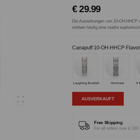
€ 29.99
Die Auswirkungen von 10-OH-HHCP sin
erleben häufig eine starke euphorisch
Canapuff 10-OH-HHCP Flavor
Laughing Buddah
Horchata
9 
AUSVERKAUFT
Free Shipping
For all orders over € 100