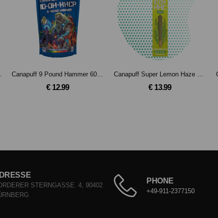
10-OH-HHCP 2g
Canapuff 9 Pound Hammer 60% - 10-OH-HHCP Blüten
Canapuff Super Lemon Haze 60% 10-OH-HHC Joint 2g
€ 12.99
€ 13.99
DRESSE
PHONE
ORDERER STERNGASSE. 4, 90402
+49-911-2377150
ÜRNBERG