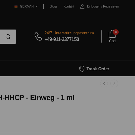
Blogs
Kontakt
Einloggen
/
Registrieren
GERMAN
0
24/7 Unterstützungscentrum
+49-911-2377150
Cart
Track Order
-HHCP - Einweg - 1 ml