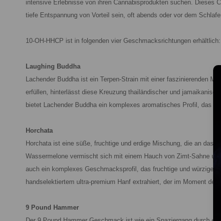
intensive Erlebnisse von ihren Cannabisprodukten suchen. Dieses Ca
tiefe Entspannung von Vorteil sein, oft abends oder vor dem Schlaf
10-OH-HHCP ist in folgenden vier Geschmacksrichtungen erhältlich:
Laughing Buddha
Lachender Buddha ist ein Terpen-Strain mit einer faszinierenden Mi
erfüllen, hinterlässt diese Kreuzung thailändischer und jamaikani
bietet Lachender Buddha ein komplexes aromatisches Profil, das sü
Horchata
Horchata ist eine süße, fruchtige und erdige Mischung, die an das t
Wassermelone vermischt sich mit einem Hauch von Zimt-Sahne und 
auch ein komplexes Geschmacksprofil, das fruchtige und würzige N
handselektiertem ultra-premium Hanf extrahiert, der im Moment des
9 Pound Hammer
Der 9 Pound Hammer Geschmack ist wie ein Spaziergang durch einen 