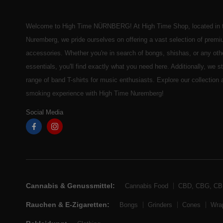
Welcome to High Time NÜRNBERG! At High Time Shop, located in t
Nuremberg, we pride ourselves on offering a vast selection of prem
accessories. Whether you're in search of bongs, shishas, or any ot
essentials, you'll find exactly what you need here. Additionally, we 
range of band T-shirts for music enthusiasts. Explore our collection
smoking experience with High Time Nuremberg!
Social Media
Cannabis & Genussmittel:
Cannabis Food
CBD, CBG, C
Rauchen & E-Zigaretten:
Bongs
Grinders
Cones
Wra