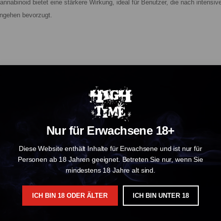
nnabinoid bietet eine stärkere Wirkung, ideal für Benutzer, die nach intens
engehen bevorzugt.
schung aus schwarzem Lakritz und Gewürzen, die auf Zedern- und Dieselnoten t
scher Sorten ein Lächeln auf Ihrem Gesicht und eine Zimtwärme auf Ihrer Zu
ße und würzige Noten umfasst und ein reichhaltiges und ausgewogenes Erlebn
Nur für Erwachsene 18+
raditionelle Getränk Horchata erinnert. Dieses cremige Dessertprofil bietet a
Diese Website enthält Inhalte für Erwachsene und ist nur für
Banane in dieser Kombination aus Jet Fuel Gelato und Mochi Gelato. Zusät
Personen ab 18 Jahren geeignet. Betreten Sie nur, wenn Sie
oten umfasst und bei jedem Atemzug ein reichhaltiges und ausgewogenes Erle
mindestens 18 Jahre alt sind.
 maximalen aromatischen Ausdrucks geerntet wurde. Leichte Abweichungen von
ICH BIN 18 ODER ÄLTER
ICH BIN UNTER 18
Wald voller Zitrusdüfte und würzigen Noten. Stellen Sie sich den erfrische