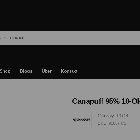
Shop
Blogs
Über
Kontakt
Canapuff 95% 10-OH
Category:
10-OH
SKU:
91887472